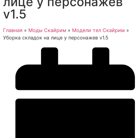
лице у персонажев
v1.5
Главная
»
Моды Скайрим
»
Модели тел Скайрим
»
Уборка складок на лице у персонажев v1.5