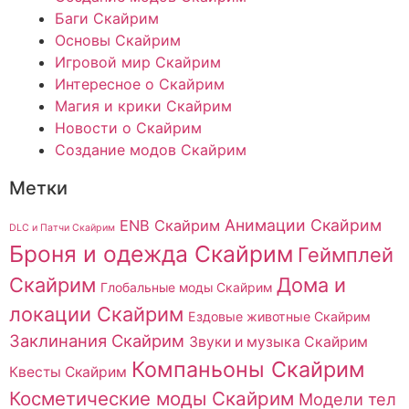
Баги Скайрим
Основы Скайрим
Игровой мир Скайрим
Интересное о Скайрим
Магия и крики Скайрим
Новости о Скайрим
Создание модов Скайрим
Метки
Анимации Скайрим
ENB Скайрим
DLC и Патчи Скайрим
Броня и одежда Скайрим
Геймплей
Скайрим
Дома и
Глобальные моды Скайрим
локации Скайрим
Ездовые животные Скайрим
Заклинания Скайрим
Звуки и музыка Скайрим
Компаньоны Скайрим
Квесты Скайрим
Косметические моды Скайрим
Модели тел