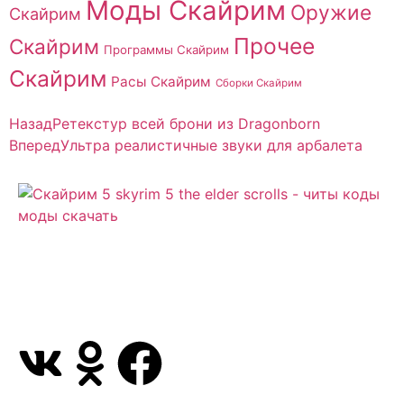
Моды Скайрим
Оружие
Скайрим
Прочее
Скайрим
Программы Скайрим
Скайрим
Расы Скайрим
Сборки Скайрим
Назад
Ретекстур всей брони из Dragonborn
Вперед
Ультра реалистичные звуки для арбалета
Сайт посвящен игре Скайрим 5 Skyrim 5 The Elder
Scrolls и на нем вы всегда сможете читы коды
моды