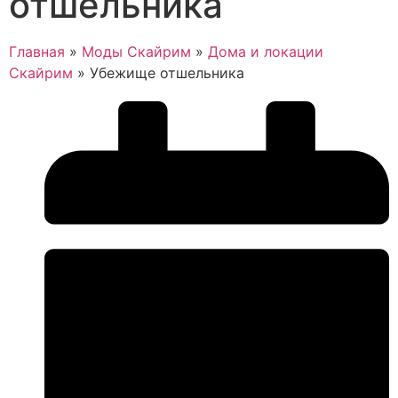
отшельника
Главная
»
Моды Скайрим
»
Дома и локации
Скайрим
»
Убежище отшельника