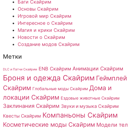
Баги Скайрим
Основы Скайрим
Игровой мир Скайрим
Интересное о Скайрим
Магия и крики Скайрим
Новости о Скайрим
Создание модов Скайрим
Метки
Анимации Скайрим
ENB Скайрим
DLC и Патчи Скайрим
Броня и одежда Скайрим
Геймплей
Скайрим
Дома и
Глобальные моды Скайрим
локации Скайрим
Ездовые животные Скайрим
Заклинания Скайрим
Звуки и музыка Скайрим
Компаньоны Скайрим
Квесты Скайрим
Косметические моды Скайрим
Модели тел