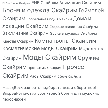
Анимации Скайрим
ENB Скайрим
DLC и Патчи Скайрим
Броня и одежда Скайрим
Геймплей
Скайрим
Дома и
Глобальные моды Скайрим
локации Скайрим
Ездовые животные Скайрим
Заклинания Скайрим
Звуки и музыка Скайрим
Компаньоны Скайрим
Квесты Скайрим
Косметические моды Скайрим
Модели тел
Моды Скайрим
Оружие
Скайрим
Прочее
Скайрим
Программы Скайрим
Скайрим
Расы Скайрим
Сборки Скайрим
Назад
Возможность подбирать вещи оборотнем!
Вперед
Ретекстур эбонитовой брони для мужских
персонажей