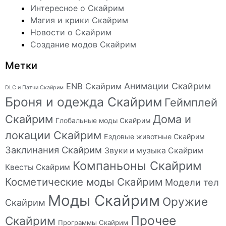
Интересное о Скайрим
Магия и крики Скайрим
Новости о Скайрим
Создание модов Скайрим
Метки
Анимации Скайрим
ENB Скайрим
DLC и Патчи Скайрим
Броня и одежда Скайрим
Геймплей
Скайрим
Дома и
Глобальные моды Скайрим
локации Скайрим
Ездовые животные Скайрим
Заклинания Скайрим
Звуки и музыка Скайрим
Компаньоны Скайрим
Квесты Скайрим
Косметические моды Скайрим
Модели тел
Моды Скайрим
Оружие
Скайрим
Прочее
Скайрим
Программы Скайрим