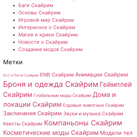
Баги Скайрим
Основы Скайрим
Игровой мир Скайрим
Интересное о Скайрим
Магия и крики Скайрим
Новости о Скайрим
Создание модов Скайрим
Метки
Анимации Скайрим
ENB Скайрим
DLC и Патчи Скайрим
Броня и одежда Скайрим
Геймплей
Скайрим
Дома и
Глобальные моды Скайрим
локации Скайрим
Ездовые животные Скайрим
Заклинания Скайрим
Звуки и музыка Скайрим
Компаньоны Скайрим
Квесты Скайрим
Косметические моды Скайрим
Модели тел