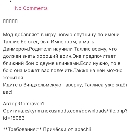
No Comments





Мод добавляет в игру новую спутницу по имени
Таллис.Её отец был Имперцом, а мать
Данмером.Родители научили Таллис всему, что
должен знать хороший воин.Она предпочитает
ближний бой с двумя клинками.Если нужно, то в
бою она может вас полечить.Также на ней можно
женится.
Идите в Виндхельмскую таверну, Таллиса уже ждёт
вас!
Автор:Grimraven1
Оригинал:skyrim.nexusmods.com/downloads/file.php?
id=15083
**Требования:** Причёски от apachii