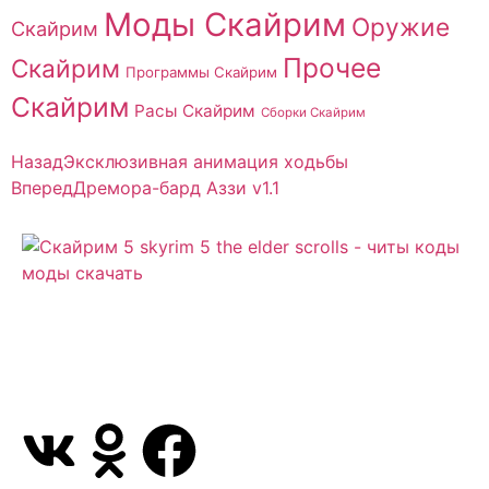
Моды Скайрим
Оружие
Скайрим
Прочее
Скайрим
Программы Скайрим
Скайрим
Расы Скайрим
Сборки Скайрим
Назад
Эксклюзивная анимация ходьбы
Вперед
Дремора-бард Аззи v1.1
Сайт посвящен игре Скайрим 5 Skyrim 5 The Elder
Scrolls и на нем вы всегда сможете читы коды
моды