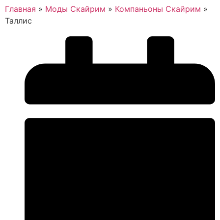
Главная
»
Моды Скайрим
»
Компаньоны Скайрим
»
Таллис