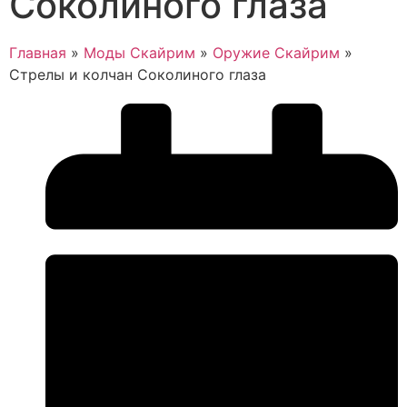
Соколиного глаза
Главная
»
Моды Скайрим
»
Оружие Скайрим
»
Стрелы и колчан Соколиного глаза