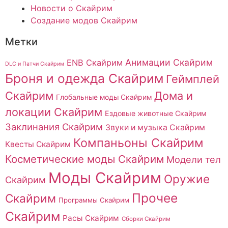
Новости о Скайрим
Создание модов Скайрим
Метки
Анимации Скайрим
ENB Скайрим
DLC и Патчи Скайрим
Броня и одежда Скайрим
Геймплей
Скайрим
Дома и
Глобальные моды Скайрим
локации Скайрим
Ездовые животные Скайрим
Заклинания Скайрим
Звуки и музыка Скайрим
Компаньоны Скайрим
Квесты Скайрим
Косметические моды Скайрим
Модели тел
Моды Скайрим
Оружие
Скайрим
Прочее
Скайрим
Программы Скайрим
Скайрим
Расы Скайрим
Сборки Скайрим