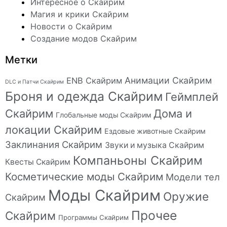
Интересное о Скайрим
Магия и крики Скайрим
Новости о Скайрим
Создание модов Скайрим
Метки
Анимации Скайрим
ENB Скайрим
DLC и Патчи Скайрим
Броня и одежда Скайрим
Геймплей
Скайрим
Дома и
Глобальные моды Скайрим
локации Скайрим
Ездовые животные Скайрим
Заклинания Скайрим
Звуки и музыка Скайрим
Компаньоны Скайрим
Квесты Скайрим
Косметические моды Скайрим
Модели тел
Моды Скайрим
Оружие
Скайрим
Прочее
Скайрим
Программы Скайрим