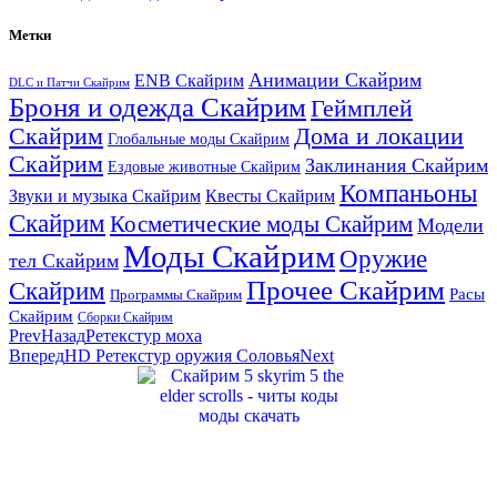
Метки
Анимации Скайрим
ENB Скайрим
DLC и Патчи Скайрим
Броня и одежда Скайрим
Геймплей
Скайрим
Дома и локации
Глобальные моды Скайрим
Скайрим
Заклинания Скайрим
Ездовые животные Скайрим
Компаньоны
Звуки и музыка Скайрим
Квесты Скайрим
Скайрим
Косметические моды Скайрим
Модели
Моды Скайрим
Оружие
тел Скайрим
Прочее Скайрим
Скайрим
Расы
Программы Скайрим
Скайрим
Сборки Скайрим
Prev
Назад
Ретекстур моха
Вперед
HD Ретекстур оружия Соловья
Next
Сайт посвящен игре Скайрим 5 Skyrim 5 The Elder Scrolls и на