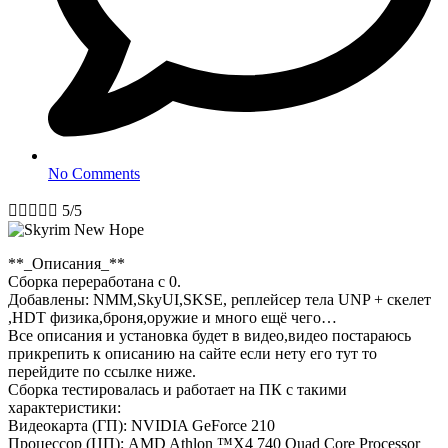
No Comments





5/5
**_Описания_**
Сборка переработана с 0.
Добавлены: NMM,SkyUI,SKSE, реплейсер тела UNP + скелет
,HDT физика,броня,оружие и много ещё чего…
Все описания и установка будет в видео,видео постараюсь
прикрепить к описанию на сайте если нету его тут то
перейдите по ссылке ниже.
Сборка тестировалась и работает на ПК с такими
характеристики:
Видеокарта (ГП): NVIDIA GeForce 210
Процессор (ЦП): AMD Athlon ™X4 740 Quad Core Processor