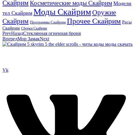
Скайрим
Косметические моды Скайрим
Модели
Моды Скайрим
Оружие
тел Скайрим
Прочее Скайрим
Скайрим
Расы
Программы Скайрим
Скайрим
Сборки Скайрим
Prev
Назад
Стеклянная огненная броня
Вперед
Мор Замак
Next
Сайт посвящен игре Скайрим 5 Skyrim 5 The Elder Scrolls и на
нем вы всегда сможете читы коды моды
Vk