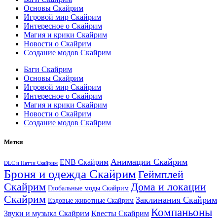
Основы Скайрим
Игровой мир Скайрим
Интересное о Скайрим
Магия и крики Скайрим
Новости о Скайрим
Создание модов Скайрим
Баги Скайрим
Основы Скайрим
Игровой мир Скайрим
Интересное о Скайрим
Магия и крики Скайрим
Новости о Скайрим
Создание модов Скайрим
Метки
Анимации Скайрим
ENB Скайрим
DLC и Патчи Скайрим
Броня и одежда Скайрим
Геймплей
Скайрим
Дома и локации
Глобальные моды Скайрим
Скайрим
Заклинания Скайрим
Ездовые животные Скайрим
Компаньоны
Звуки и музыка Скайрим
Квесты Скайрим