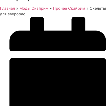
Главная
»
Моды Скайрим
»
Прочее Скайрим
»
Скелеты
для зверорас