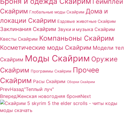
Броня и одежда Скайрим
Геймплей
Скайрим
Дома и
Глобальные моды Скайрим
локации Скайрим
Ездовые животные Скайрим
Заклинания Скайрим
Звуки и музыка Скайрим
Компаньоны Скайрим
Квесты Скайрим
Косметические моды Скайрим
Модели тел
Моды Скайрим
Оружие
Скайрим
Прочее
Скайрим
Программы Скайрим
Скайрим
Расы Скайрим
Сборки Скайрим
Prev
Назад
"Теплый луч"
Вперед
Женская новогодняя броня
Next
Сайт посвящен игре Скайрим 5 Skyrim 5 The Elder
Scrolls и на нем вы всегда сможете читы коды моды