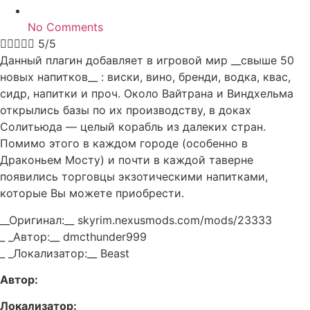
No Comments





5/5
Данный плагин добавляет в игровой мир __свыше 50
новых напитков__ : виски, вино, бренди, водка, квас,
сидр, напитки и проч. Около Вайтрана и Виндхельма
открылись базы по их производству, в доках
Солитьюда — целый корабль из далеких стран.
Помимо этого в каждом городе (особенно в
Драконьем Мосту) и почти в каждой таверне
появились торговцы экзотическими напитками,
которые Вы можете приобрести.
__Оригинал:__ skyrim.nexusmods.com/mods/23333
_ _Автор:__ dmcthunder999
_ _Локализатор:__ Beast
Автор:
Локализатор: