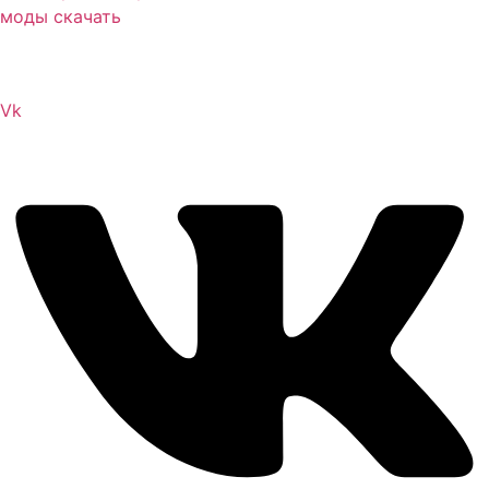
Сайт посвящен игре Скайрим 5 Skyrim 5 The Elder
Scrolls и на нем вы всегда сможете читы коды моды
Vk