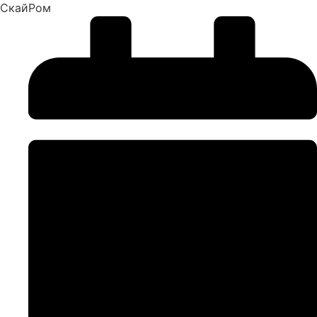
СкайРом