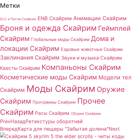
Метки
Анимации Скайрим
ENB Скайрим
DLC и Патчи Скайрим
Броня и одежда Скайрим
Геймплей
Скайрим
Дома и
Глобальные моды Скайрим
локации Скайрим
Ездовые животные Скайрим
Заклинания Скайрим
Звуки и музыка Скайрим
Компаньоны Скайрим
Квесты Скайрим
Косметические моды Скайрим
Модели тел
Моды Скайрим
Оружие
Скайрим
Прочее
Скайрим
Программы Скайрим
Скайрим
Расы Скайрим
Сборки Скайрим
Prev
Назад
Ретекстуры оборотней
Вперед
Карта для пещеры "Забытая долина"
Next