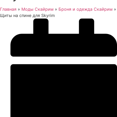
Главная
»
Моды Скайрим
»
Броня и одежда Скайрим
»
Щиты на спине для Skyrim