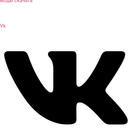
Сайт посвящен игре Скайрим 5 Skyrim 5 The Elder
Scrolls и на нем вы всегда сможете читы коды моды
Vk