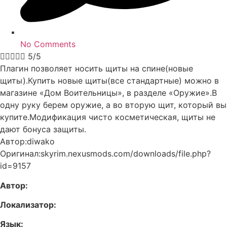
No Comments





5/5
Плагин позволяет носить щиты на спине(новые
щиты).Купить новые щиты(все стандартные) можно в
магазине «Дом Воительницы», в разделе «Оружие».В
одну руку берем оружие, а во вторую щит, который вы
купите.Модификация чисто косметическая, щиты не
дают бонуса защиты.
Автор:diwako
Оригинал:skyrim.nexusmods.com/downloads/file.php?
id=9157
Автор:
Локализатор:
Язык: