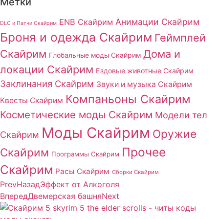
Метки
Анимации Скайрим
ENB Скайрим
DLC и Патчи Скайрим
Броня и одежда Скайрим
Геймплей
Скайрим
Дома и
Глобальные моды Скайрим
локации Скайрим
Ездовые животные Скайрим
Заклинания Скайрим
Звуки и музыка Скайрим
Компаньоны Скайрим
Квесты Скайрим
Косметические моды Скайрим
Модели тел
Моды Скайрим
Оружие
Скайрим
Прочее
Скайрим
Программы Скайрим
Скайрим
Расы Скайрим
Сборки Скайрим
Prev
Назад
Эффект от Алкоголя
Вперед
Двемерская башня
Next