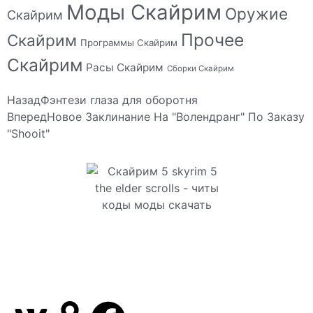
Моды Скайрим
Оружие
Скайрим
Прочее
Скайрим
Программы Скайрим
Скайрим
Расы Скайрим
Сборки Скайрим
Назад
Фэнтези глаза для оборотня
Вперед
Новое Заклинание На "Волендранг" По Заказу
"Shooit"
Сайт посвящен игре Скайрим 5 Skyrim 5 The Elder
Scrolls и на нем вы всегда сможете читы коды
моды