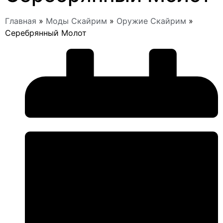
Главная
»
Моды Скайрим
»
Оружие Скайрим
»
Серебрянный Молот