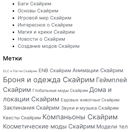
Баги Скайрим
Основы Скайрим
Игровой мир Скайрим
Интересное о Скайрим
Магия и крики Скайрим
Новости о Скайрим
Создание модов Скайрим
Метки
Анимации Скайрим
ENB Скайрим
DLC и Патчи Скайрим
Броня и одежда Скайрим
Геймплей
Скайрим
Дома и
Глобальные моды Скайрим
локации Скайрим
Ездовые животные Скайрим
Заклинания Скайрим
Звуки и музыка Скайрим
Компаньоны Скайрим
Квесты Скайрим
Косметические моды Скайрим
Модели тел