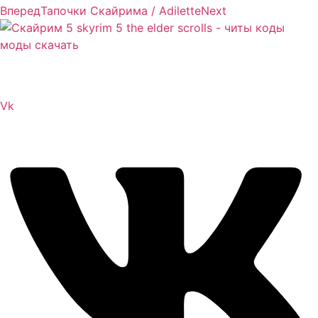
Вперед
Тапочки Скайрима / Adilette
Next
Сайт посвящен игре Скайрим 5 Skyrim 5 The Elder
Scrolls и на нем вы всегда сможете читы коды моды
Vk