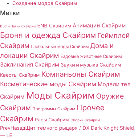
Создание модов Скайрим
Метки
Анимации Скайрим
ENB Скайрим
DLC и Патчи Скайрим
Броня и одежда Скайрим
Геймплей
Скайрим
Дома и
Глобальные моды Скайрим
локации Скайрим
Ездовые животные Скайрим
Заклинания Скайрим
Звуки и музыка Скайрим
Компаньоны Скайрим
Квесты Скайрим
Косметические моды Скайрим
Модели тел
Моды Скайрим
Оружие
Скайрим
Прочее
Скайрим
Программы Скайрим
Скайрим
Расы Скайрим
Сборки Скайрим
Prev
Назад
Щит темного рыцаря / DX Dark Knight Shield
— LE