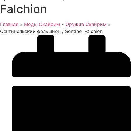
Falchion
Главная
»
Моды Скайрим
»
Оружие Скайрим
»
Сентинельский фальшион / Sentinel Falchion