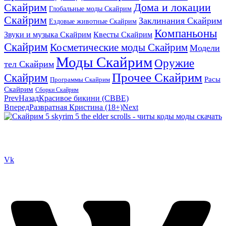
Скайрим
Дома и локации
Глобальные моды Скайрим
Скайрим
Заклинания Скайрим
Ездовые животные Скайрим
Компаньоны
Звуки и музыка Скайрим
Квесты Скайрим
Скайрим
Косметические моды Скайрим
Модели
Моды Скайрим
Оружие
тел Скайрим
Прочее Скайрим
Скайрим
Расы
Программы Скайрим
Скайрим
Сборки Скайрим
Prev
Назад
Красивое бикини (CBBE)
Вперед
Развратная Кристина (18+)
Next
Сайт посвящен игре Скайрим 5 Skyrim 5 The Elder Scrolls и на
нем вы всегда сможете читы коды моды
Vk