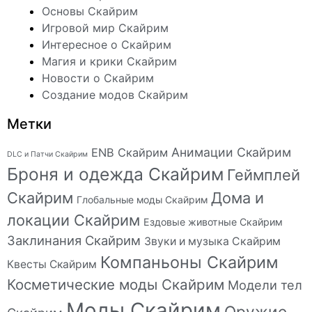
Основы Скайрим
Игровой мир Скайрим
Интересное о Скайрим
Магия и крики Скайрим
Новости о Скайрим
Создание модов Скайрим
Метки
Анимации Скайрим
ENB Скайрим
DLC и Патчи Скайрим
Броня и одежда Скайрим
Геймплей
Скайрим
Дома и
Глобальные моды Скайрим
локации Скайрим
Ездовые животные Скайрим
Заклинания Скайрим
Звуки и музыка Скайрим
Компаньоны Скайрим
Квесты Скайрим
Косметические моды Скайрим
Модели тел
Моды Скайрим
Оружие