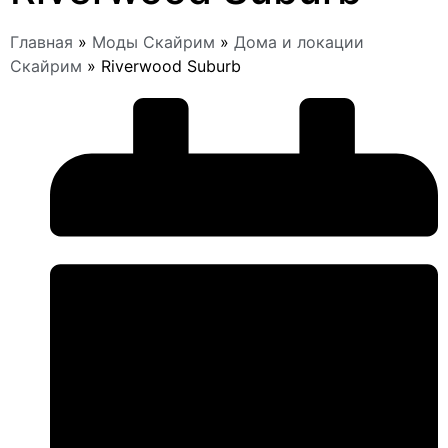
Главная
»
Моды Скайрим
»
Дома и локации
Скайрим
»
Riverwood Suburb