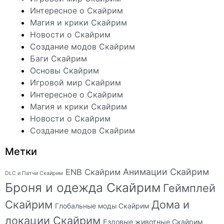
Интересное о Скайрим
Магия и крики Скайрим
Новости о Скайрим
Создание модов Скайрим
Баги Скайрим
Основы Скайрим
Игровой мир Скайрим
Интересное о Скайрим
Магия и крики Скайрим
Новости о Скайрим
Создание модов Скайрим
Метки
Анимации Скайрим
ENB Скайрим
DLC и Патчи Скайрим
Броня и одежда Скайрим
Геймплей
Скайрим
Дома и
Глобальные моды Скайрим
локации Скайрим
Ездовые животные Скайрим