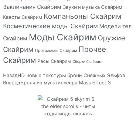
Заклинания Скайрим
Звуки и музыка Скайрим
Компаньоны Скайрим
Квесты Скайрим
Косметические моды Скайрим
Модели тел
Моды Скайрим
Оружие
Скайрим
Прочее
Скайрим
Программы Скайрим
Скайрим
Расы Скайрим
Сборки Скайрим
Назад
HD новые текстуры брони Снежных Эльфов
Вперед
Броня из мультиплеера Mass Effect 3
Сайт посвящен игре Скайрим 5 Skyrim 5 The Elder
Scrolls и на нем вы всегда сможете читы коды