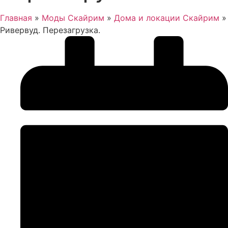
Главная
»
Моды Скайрим
»
Дома и локации Скайрим
»
Ривервуд. Перезагрузка.