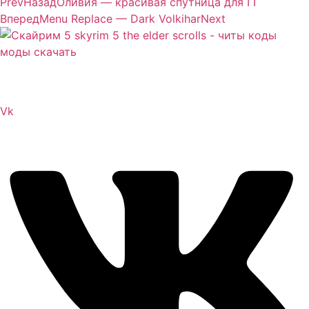
Prev
Назад
Оливия — красивая спутница для ГГ
Вперед
Menu Replace — Dark Volkihar
Next
Сайт посвящен игре Скайрим 5 Skyrim 5 The Elder
Scrolls и на нем вы всегда сможете читы коды моды
Vk