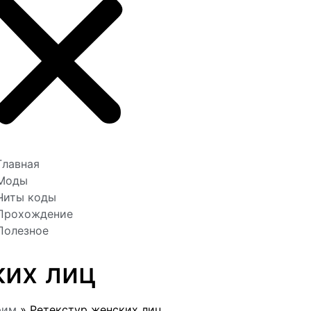
Главная
Моды
Читы коды
Прохождение
Полезное
ких лиц
рим
»
Ретекстур женских лиц