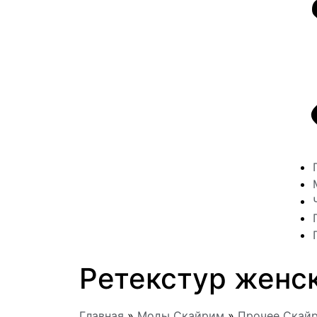
Ретекстур женс
Главная
»
Моды Скайрим
»
Прочее Скай