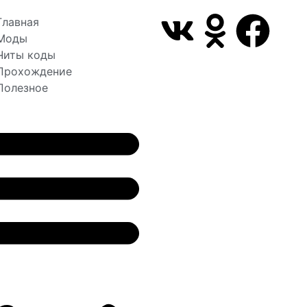
Главная
Моды
Читы коды
Прохождение
Полезное