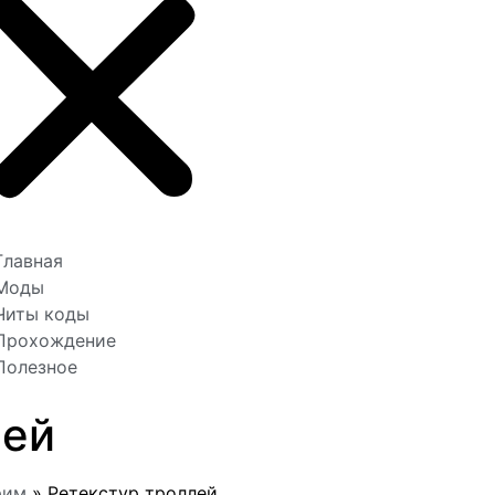
Главная
Моды
Читы коды
Прохождение
Полезное
лей
рим
»
Ретекстур троллей