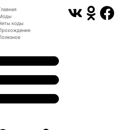
Главная
Моды
Читы коды
Прохождение
Полезное