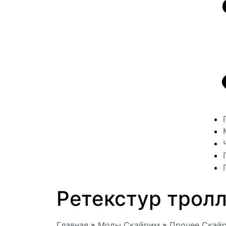
Ретекстур трол
Главная
»
Моды Скайрим
»
Прочее Скай