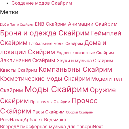
Создание модов Скайрим
Метки
Анимации Скайрим
ENB Скайрим
DLC и Патчи Скайрим
Броня и одежда Скайрим
Геймплей
Скайрим
Дома и
Глобальные моды Скайрим
локации Скайрим
Ездовые животные Скайрим
Заклинания Скайрим
Звуки и музыка Скайрим
Компаньоны Скайрим
Квесты Скайрим
Косметические моды Скайрим
Модели тел
Моды Скайрим
Оружие
Скайрим
Прочее
Скайрим
Программы Скайрим
Скайрим
Расы Скайрим
Сборки Скайрим
Prev
Назад
Арбалет Ведьмака
Вперед
Атмосферная музыка для таверн
Next