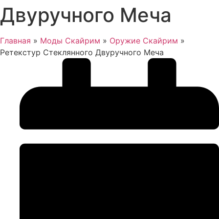
Двуручного Меча
Главная
»
Моды Скайрим
»
Оружие Скайрим
»
Ретекстур Стеклянного Двуручного Меча