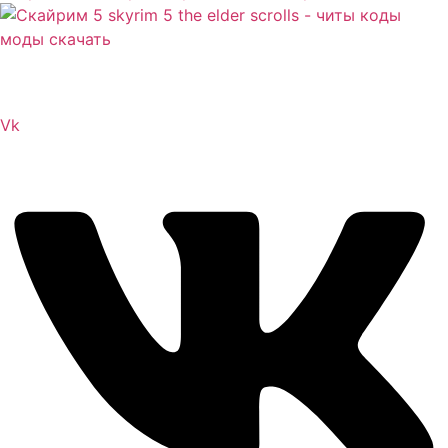
Сайт посвящен игре Скайрим 5 Skyrim 5 The Elder
Scrolls и на нем вы всегда сможете читы коды моды
Vk