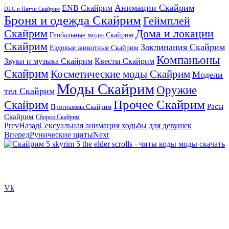
Анимации Скайрим
ENB Скайрим
DLC и Патчи Скайрим
Броня и одежда Скайрим
Геймплей
Скайрим
Дома и локации
Глобальные моды Скайрим
Скайрим
Заклинания Скайрим
Ездовые животные Скайрим
Компаньоны
Звуки и музыка Скайрим
Квесты Скайрим
Скайрим
Косметические моды Скайрим
Модели
Моды Скайрим
Оружие
тел Скайрим
Прочее Скайрим
Скайрим
Расы
Программы Скайрим
Скайрим
Сборки Скайрим
Prev
Назад
Сексуальная анимация ходьбы для девушек
Вперед
Рунические щиты
Next
Сайт посвящен игре Скайрим 5 Skyrim 5 The Elder Scrolls и на
нем вы всегда сможете читы коды моды
Vk