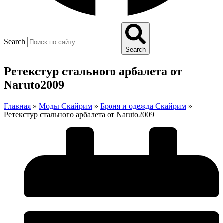
Search
Search
Ретекстур стального арбалета от
Naruto2009
Главная
»
Моды Скайрим
»
Броня и одежда Скайрим
»
Ретекстур стального арбалета от Naruto2009