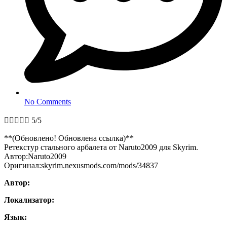
No Comments





5/5
**(Обновлено! Обновлена ссылка)**
Ретекстур стального арбалета от Naruto2009 для Skyrim.
Автор:Naruto2009
Оригинал:skyrim.nexusmods.com/mods/34837
Автор:
Локализатор:
Язык: