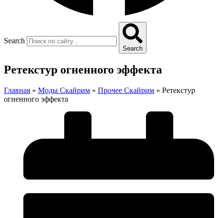
Search
Search
Ретекстур огненного эффекта
Главная
»
Моды Скайрим
»
Прочее Скайрим
»
Ретекстур
огненного эффекта