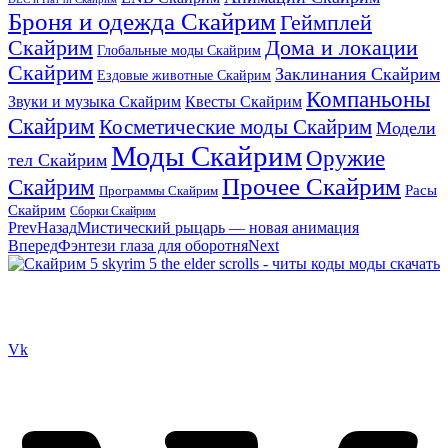
Броня и одежда Скайрим
Геймплей
Скайрим
Дома и локации
Глобальные моды Скайрим
Скайрим
Заклинания Скайрим
Ездовые животные Скайрим
Компаньоны
Звуки и музыка Скайрим
Квесты Скайрим
Скайрим
Косметические моды Скайрим
Модели
Моды Скайрим
Оружие
тел Скайрим
Прочее Скайрим
Скайрим
Расы
Программы Скайрим
Скайрим
Сборки Скайрим
Prev
Назад
Мистический рыцарь — новая анимация
Вперед
Фэнтези глаза для оборотня
Next
Сайт посвящен игре Скайрим 5 Skyrim 5 The Elder Scrolls и на
нем вы всегда сможете читы коды моды
Vk