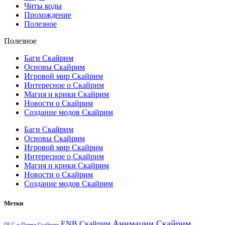
Читы коды
Прохождение
Полезное
Полезное
Баги Скайрим
Основы Скайрим
Игровой мир Скайрим
Интересное о Скайрим
Магия и крики Скайрим
Новости о Скайрим
Создание модов Скайрим
Баги Скайрим
Основы Скайрим
Игровой мир Скайрим
Интересное о Скайрим
Магия и крики Скайрим
Новости о Скайрим
Создание модов Скайрим
Метки
Анимации Скайрим
ENB Скайрим
DLC и Патчи Скайрим