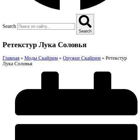
Search
Search
Ретекстур Лука Соловья
Главная
»
Моды Скайрим
»
Оружие Скайрим
»
Ретекстур
Лука Соловья