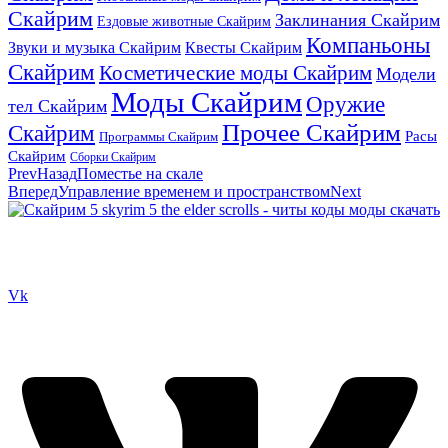
Скайрим
Заклинания Скайрим
Ездовые животные Скайрим
Компаньоны
Звуки и музыка Скайрим
Квесты Скайрим
Скайрим
Косметические моды Скайрим
Модели
Моды Скайрим
Оружие
тел Скайрим
Прочее Скайрим
Скайрим
Расы
Программы Скайрим
Скайрим
Сборки Скайрим
Prev
Назад
Поместье на скале
Вперед
Управление временем и пространством
Next
Сайт посвящен игре Скайрим 5 Skyrim 5 The Elder Scrolls и на
нем вы всегда сможете читы коды моды
Vk