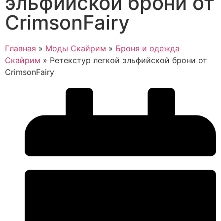
эльфийской брони от
CrimsonFairy
Главная
»
Моды Скайрим
»
Броня и одежда
Скайрим
»
Ретекстур легкой эльфийской брони от
CrimsonFairy