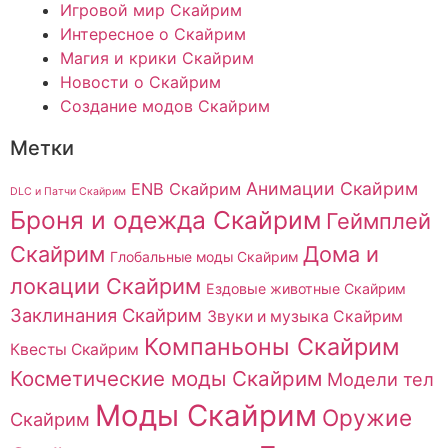
Игровой мир Скайрим
Интересное о Скайрим
Магия и крики Скайрим
Новости о Скайрим
Создание модов Скайрим
Метки
Анимации Скайрим
ENB Скайрим
DLC и Патчи Скайрим
Броня и одежда Скайрим
Геймплей
Скайрим
Дома и
Глобальные моды Скайрим
локации Скайрим
Ездовые животные Скайрим
Заклинания Скайрим
Звуки и музыка Скайрим
Компаньоны Скайрим
Квесты Скайрим
Косметические моды Скайрим
Модели тел
Моды Скайрим
Оружие
Скайрим