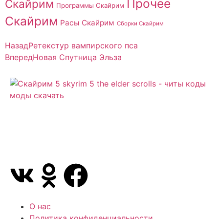
Прочее
Скайрим
Программы Скайрим
Скайрим
Расы Скайрим
Сборки Скайрим
Назад
Ретекстур вампирского пса
Вперед
Новая Спутница Эльза
Сайт посвящен игре Скайрим 5 Skyrim 5 The Elder
Scrolls и на нем вы всегда сможете читы коды
моды
О нас
Политика конфиденциальности