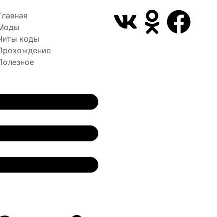
Главная
Моды
Читы коды
Прохождение
Полезное