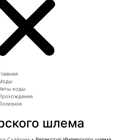
Главная
Моды
Читы коды
Прохождение
Полезное
рского шлема
жда Скайрим
»
Ретекстур Имперского шлема