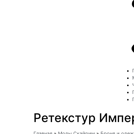
Ретекстур Импе
Главная
»
Моды Скайрим
»
Броня и оде