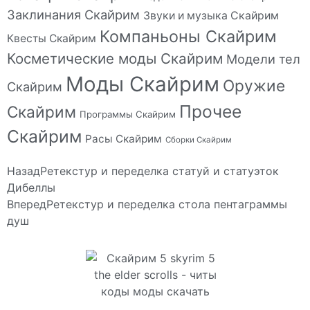
Заклинания Скайрим
Звуки и музыка Скайрим
Компаньоны Скайрим
Квесты Скайрим
Косметические моды Скайрим
Модели тел
Моды Скайрим
Оружие
Скайрим
Прочее
Скайрим
Программы Скайрим
Скайрим
Расы Скайрим
Сборки Скайрим
Назад
Ретекстур и переделка статуй и статуэток
Дибеллы
Вперед
Ретекстур и переделка стола пентаграммы
душ