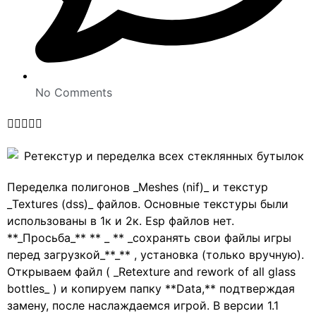
No Comments





Переделка полигонов _Meshes (nif)_ и текстур
_Textures (dss)_ файлов. Основные текстуры были
использованы в 1к и 2к. Esp файлов нет.
**_Просьба_** ** _ ** _сохранять свои файлы игры
перед загрузкой_**_** , установка (только вручную).
Открываем файл ( _Retexture and rework of all glass
bottles_ ) и копируем папку **Data,** подтверждая
замену, после наслаждаемся игрой. В версии 1.1