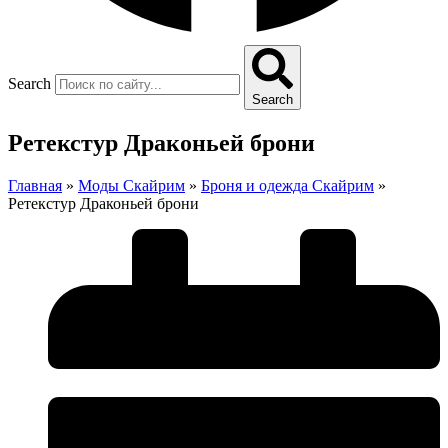
Search
Search
Ретекстур Драконьей брони
Главная
»
Моды Скайрим
»
Броня и одежда Скайрим
»
Ретекстур Драконьей брони