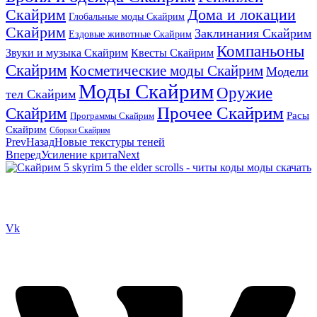
Скайрим
Дома и локации
Глобальные моды Скайрим
Скайрим
Заклинания Скайрим
Ездовые животные Скайрим
Компаньоны
Звуки и музыка Скайрим
Квесты Скайрим
Скайрим
Косметические моды Скайрим
Модели
Моды Скайрим
Оружие
тел Скайрим
Прочее Скайрим
Скайрим
Расы
Программы Скайрим
Скайрим
Сборки Скайрим
Prev
Назад
Новые текстуры теней
Вперед
Усиление крита
Next
Сайт посвящен игре Скайрим 5 Skyrim 5 The Elder Scrolls и на
нем вы всегда сможете читы коды моды
Vk