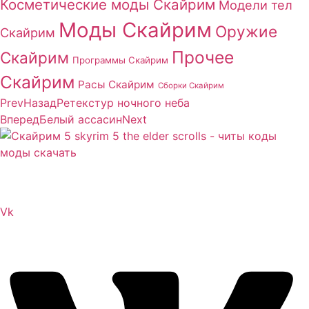
Косметические моды Скайрим
Модели тел
Моды Скайрим
Оружие
Скайрим
Прочее
Скайрим
Программы Скайрим
Скайрим
Расы Скайрим
Сборки Скайрим
Prev
Назад
Ретекстур ночного неба
Вперед
Белый ассасин
Next
Сайт посвящен игре Скайрим 5 Skyrim 5 The Elder
Scrolls и на нем вы всегда сможете читы коды моды
Vk