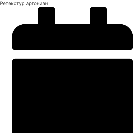
Ретекстур аргониан