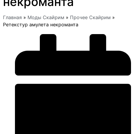
некроманта
Главная
»
Моды Скайрим
»
Прочее Скайрим
»
Ретекстур амулета некроманта