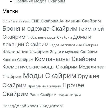
Создание модов Скайрим
Метки
Анимации Скайрим
ENB Скайрим
DLC и Патчи Скайрим
Броня и одежда Скайрим
Геймплей
Скайрим
Дома и
Глобальные моды Скайрим
локации Скайрим
Ездовые животные Скайрим
Заклинания Скайрим
Звуки и музыка Скайрим
Компаньоны Скайрим
Квесты Скайрим
Косметические моды Скайрим
Модели тел
Моды Скайрим
Оружие
Скайрим
Прочее
Скайрим
Программы Скайрим
Скайрим
Расы Скайрим
Сборки Скайрим
Назад
Долой хвосты Каджитов!