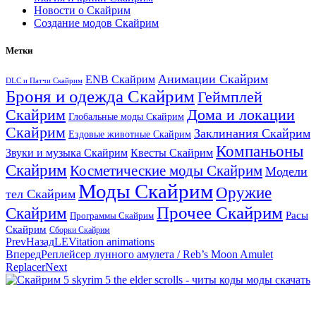
Новости о Скайрим
Создание модов Скайрим
Метки
Анимации Скайрим
ENB Скайрим
DLC и Патчи Скайрим
Броня и одежда Скайрим
Геймплей
Скайрим
Дома и локации
Глобальные моды Скайрим
Скайрим
Заклинания Скайрим
Ездовые животные Скайрим
Компаньоны
Звуки и музыка Скайрим
Квесты Скайрим
Скайрим
Косметические моды Скайрим
Модели
Моды Скайрим
Оружие
тел Скайрим
Прочее Скайрим
Скайрим
Расы
Программы Скайрим
Скайрим
Сборки Скайрим
Prev
Назад
LEVitation animations
Вперед
Реплейсер лунного амулета / Reb’s Moon Amulet
Replacer
Next
Сайт посвящен игре Скайрим 5 Skyrim 5 The Elder Scrolls и на