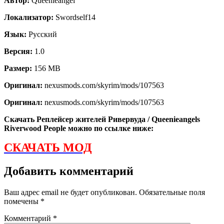
Автор:
Queenieangel
Локализатор:
Swordself14
Язык:
Русский
Версия:
1.0
Размер:
156 MB
Оригинал:
nexusmods.com/skyrim/mods/107563
Оригинал:
nexusmods.com/skyrim/mods/107563
Скачать Реплейсер жителей Ривервуда / Queenieangels
Riverwood People можно по ссылке ниже:
СКАЧАТЬ МОД
Добавить комментарий
Ваш адрес email не будет опубликован.
Обязательные поля
помечены
*
Комментарий
*