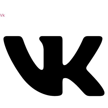
Сайт посвящен игре Скайрим 5 Skyrim 5 The Elder
Scrolls и на нем вы всегда сможете читы коды моды
Vk