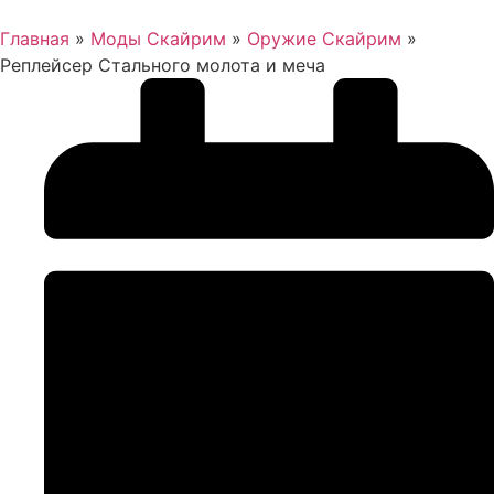
Главная
»
Моды Скайрим
»
Оружие Скайрим
»
Реплейсер Стального молота и меча