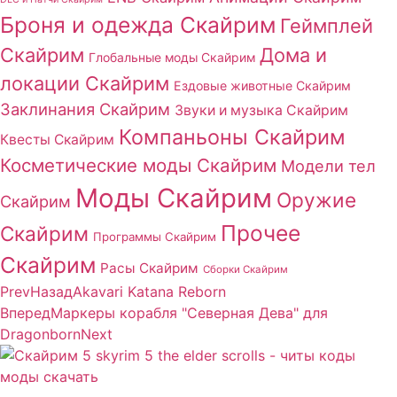
Броня и одежда Скайрим
Геймплей
Скайрим
Дома и
Глобальные моды Скайрим
локации Скайрим
Ездовые животные Скайрим
Заклинания Скайрим
Звуки и музыка Скайрим
Компаньоны Скайрим
Квесты Скайрим
Косметические моды Скайрим
Модели тел
Моды Скайрим
Оружие
Скайрим
Прочее
Скайрим
Программы Скайрим
Скайрим
Расы Скайрим
Сборки Скайрим
Prev
Назад
Akavari Katana Reborn
Вперед
Маркеры корабля "Северная Дева" для
Dragonborn
Next