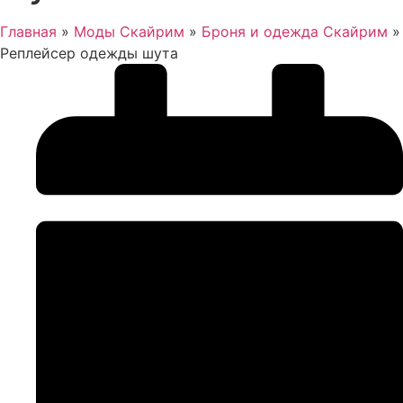
Главная
»
Моды Скайрим
»
Броня и одежда Скайрим
»
Реплейсер одежды шута