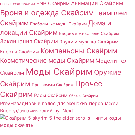
Анимации Скайрим
ENB Скайрим
DLC и Патчи Скайрим
Броня и одежда Скайрим
Геймплей
Скайрим
Дома и
Глобальные моды Скайрим
локации Скайрим
Ездовые животные Скайрим
Заклинания Скайрим
Звуки и музыка Скайрим
Компаньоны Скайрим
Квесты Скайрим
Косметические моды Скайрим
Модели тел
Моды Скайрим
Оружие
Скайрим
Прочее
Скайрим
Программы Скайрим
Скайрим
Расы Скайрим
Сборки Скайрим
Prev
Назад
Новый голос для женских персонажей
Вперед
Динамический лут
Next
Сайт посвящен игре Скайрим 5 Skyrim 5 The Elder