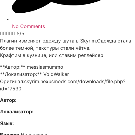
No Comments





5/5
Плагин изменяет одежду шута в Skyrim.Одежда стала
более темной, текстуры стали чётче.
Крафтим в кузнице, или ставим реплейсер.
**Автор:** messiasmummo
**Локализатор:** VoidWalker
Оригинал:skyrim.nexusmods.com/downloads/file.php?
id=17530
Автор:
Локализатор:
Язык:
Версия:
Не указана