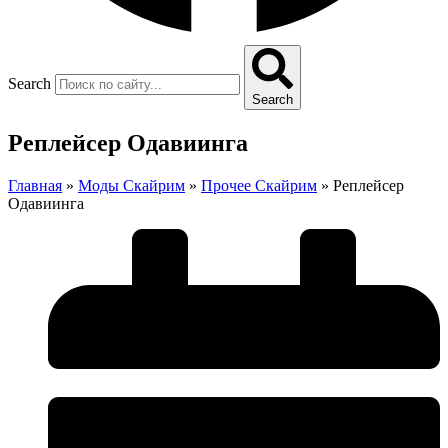
Search
Search
Реплейсер Одавиинга
Главная
»
Моды Скайрим
»
Прочее Скайрим
»
Реплейсер
Одавиинга