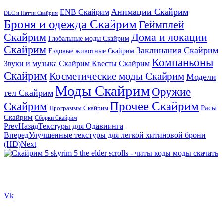
Анимации Скайрим
ENB Скайрим
DLC и Патчи Скайрим
Броня и одежда Скайрим
Геймплей
Скайрим
Дома и локации
Глобальные моды Скайрим
Скайрим
Заклинания Скайрим
Ездовые животные Скайрим
Компаньоны
Звуки и музыка Скайрим
Квесты Скайрим
Скайрим
Косметические моды Скайрим
Модели
Моды Скайрим
Оружие
тел Скайрим
Прочее Скайрим
Скайрим
Расы
Программы Скайрим
Скайрим
Сборки Скайрим
Prev
Назад
Текстуры для Одавиинга
Вперед
Улучшенные текстуры для легкой хитиновой брони
(HD)
Next
Сайт посвящен игре Скайрим 5 Skyrim 5 The Elder Scrolls и на
нем вы всегда сможете читы коды моды
Vk