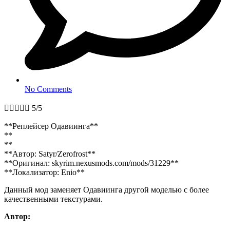
No Comments





5/5
**Реплейсер Одавиинга**
**
**
**Автор: Satyr/Zerofrost**
**Оригинал: skyrim.nexusmods.com/mods/31229**
**Локализатор: Enio**
Данный мод заменяет Одавиинга другой моделью с более
качественными текстурами.
Автор: