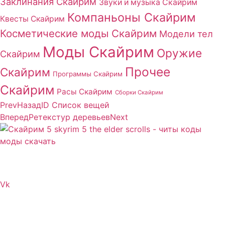
Заклинания Скайрим
Звуки и музыка Скайрим
Компаньоны Скайрим
Квесты Скайрим
Косметические моды Скайрим
Модели тел
Моды Скайрим
Оружие
Скайрим
Прочее
Скайрим
Программы Скайрим
Скайрим
Расы Скайрим
Сборки Скайрим
Prev
Назад
ID Список вещей
Вперед
Ретекстур деревьев
Next
Сайт посвящен игре Скайрим 5 Skyrim 5 The Elder
Scrolls и на нем вы всегда сможете читы коды моды
Vk