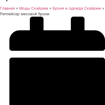
Главная
»
Моды Скайрим
»
Броня и одежда Скайрим
»
Реплейсер меховой брони