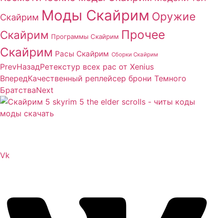
Моды Скайрим
Оружие
Скайрим
Прочее
Скайрим
Программы Скайрим
Скайрим
Расы Скайрим
Сборки Скайрим
Prev
Назад
Ретекстур всех рас от Xenius
Вперед
Качественный реплейсер брони Темного
Братства
Next
Сайт посвящен игре Скайрим 5 Skyrim 5 The Elder
Scrolls и на нем вы всегда сможете читы коды моды
Vk