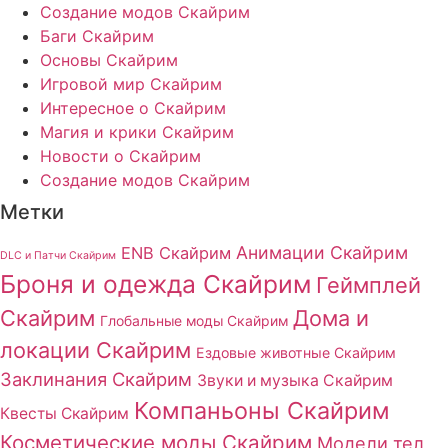
Создание модов Скайрим
Баги Скайрим
Основы Скайрим
Игровой мир Скайрим
Интересное о Скайрим
Магия и крики Скайрим
Новости о Скайрим
Создание модов Скайрим
Метки
Анимации Скайрим
ENB Скайрим
DLC и Патчи Скайрим
Броня и одежда Скайрим
Геймплей
Скайрим
Дома и
Глобальные моды Скайрим
локации Скайрим
Ездовые животные Скайрим
Заклинания Скайрим
Звуки и музыка Скайрим
Компаньоны Скайрим
Квесты Скайрим
Косметические моды Скайрим
Модели тел