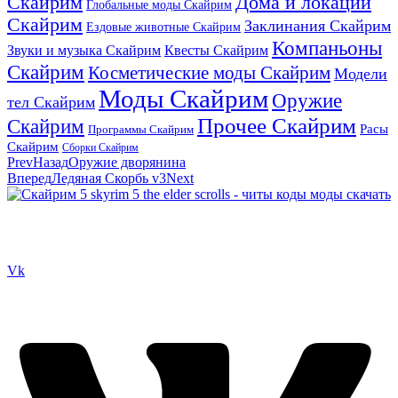
Скайрим
Дома и локации
Глобальные моды Скайрим
Скайрим
Заклинания Скайрим
Ездовые животные Скайрим
Компаньоны
Звуки и музыка Скайрим
Квесты Скайрим
Скайрим
Косметические моды Скайрим
Модели
Моды Скайрим
Оружие
тел Скайрим
Прочее Скайрим
Скайрим
Расы
Программы Скайрим
Скайрим
Сборки Скайрим
Prev
Назад
Оружие дворянина
Вперед
Ледяная Скорбь v3
Next
Сайт посвящен игре Скайрим 5 Skyrim 5 The Elder Scrolls и на
нем вы всегда сможете читы коды моды
Vk