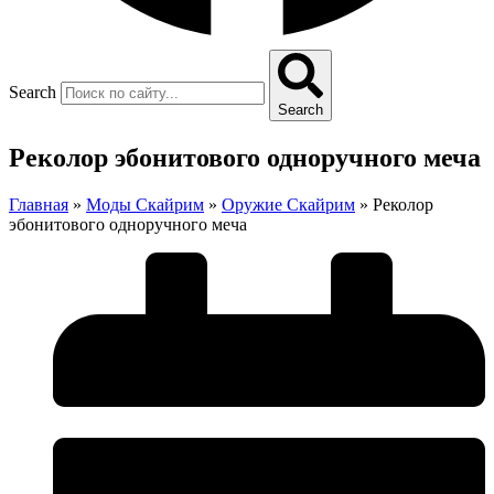
Search
Search
Реколор эбонитового одноручного меча
Главная
»
Моды Скайрим
»
Оружие Скайрим
»
Реколор
эбонитового одноручного меча