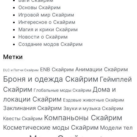
Баги Скайрим
Основы Скайрим
Игровой мир Скайрим
Интересное о Скайрим
Магия и крики Скайрим
Новости о Скайрим
Создание модов Скайрим
Метки
Анимации Скайрим
ENB Скайрим
DLC и Патчи Скайрим
Броня и одежда Скайрим
Геймплей
Скайрим
Дома и
Глобальные моды Скайрим
локации Скайрим
Ездовые животные Скайрим
Заклинания Скайрим
Звуки и музыка Скайрим
Компаньоны Скайрим
Квесты Скайрим
Косметические моды Скайрим
Модели тел