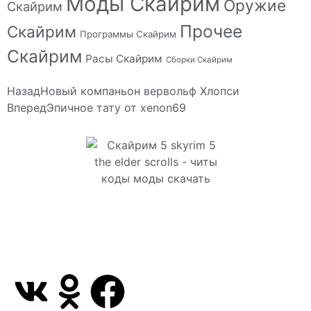
Моды Скайрим
Оружие
Скайрим
Прочее
Скайрим
Программы Скайрим
Скайрим
Расы Скайрим
Сборки Скайрим
Назад
Новый компаньон вервольф Хлопси
Вперед
Эпичное тату от xenon69
Сайт посвящен игре Скайрим 5 Skyrim 5 The Elder
Scrolls и на нем вы всегда сможете читы коды
моды