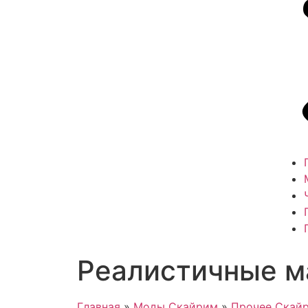
Реалистичные м
Главная
»
Моды Скайрим
»
Прочее Скай