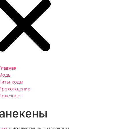
Главная
Моды
Читы коды
Прохождение
Полезное
анекены
рим
»
Реалистичные манекены