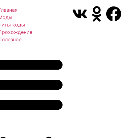
Главная
Моды
Читы коды
Прохождение
Полезное