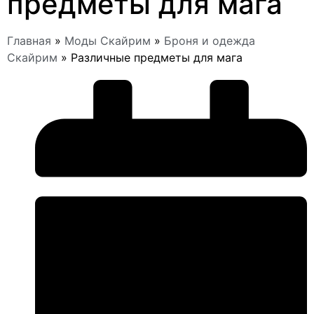
предметы для мага
Главная
»
Моды Скайрим
»
Броня и одежда
Скайрим
»
Различные предметы для мага