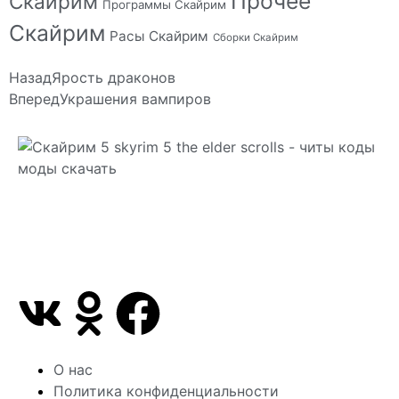
Прочее
Скайрим
Программы Скайрим
Скайрим
Расы Скайрим
Сборки Скайрим
Назад
Ярость драконов
Вперед
Украшения вампиров
Сайт посвящен игре Скайрим 5 Skyrim 5 The Elder
Scrolls и на нем вы всегда сможете читы коды
моды
О нас
Политика конфиденциальности