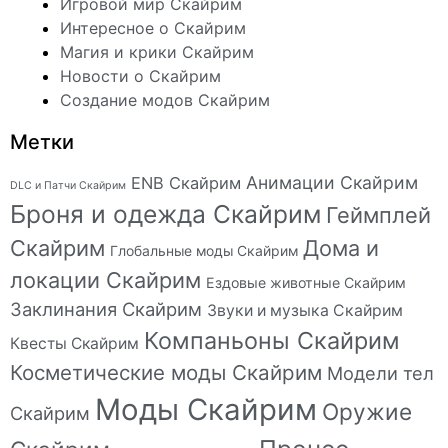
Игровой мир Скайрим
Интересное о Скайрим
Магия и крики Скайрим
Новости о Скайрим
Создание модов Скайрим
Метки
Анимации Скайрим
ENB Скайрим
DLC и Патчи Скайрим
Броня и одежда Скайрим
Геймплей
Скайрим
Дома и
Глобальные моды Скайрим
локации Скайрим
Ездовые животные Скайрим
Заклинания Скайрим
Звуки и музыка Скайрим
Компаньоны Скайрим
Квесты Скайрим
Косметические моды Скайрим
Модели тел
Моды Скайрим
Оружие
Скайрим