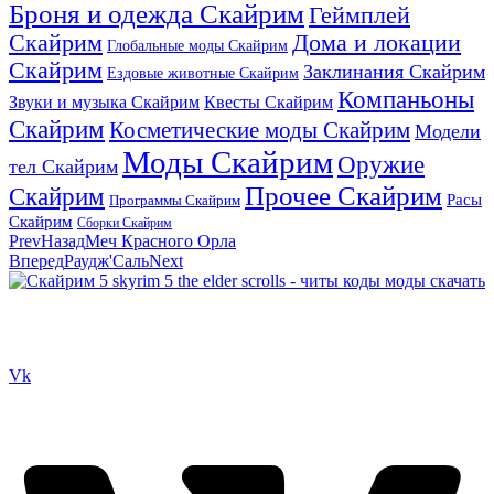
Броня и одежда Скайрим
Геймплей
Скайрим
Дома и локации
Глобальные моды Скайрим
Скайрим
Заклинания Скайрим
Ездовые животные Скайрим
Компаньоны
Звуки и музыка Скайрим
Квесты Скайрим
Скайрим
Косметические моды Скайрим
Модели
Моды Скайрим
Оружие
тел Скайрим
Прочее Скайрим
Скайрим
Расы
Программы Скайрим
Скайрим
Сборки Скайрим
Prev
Назад
Меч Красного Орла
Вперед
Раудж'Саль
Next
Сайт посвящен игре Скайрим 5 Skyrim 5 The Elder Scrolls и на
нем вы всегда сможете читы коды моды
Vk