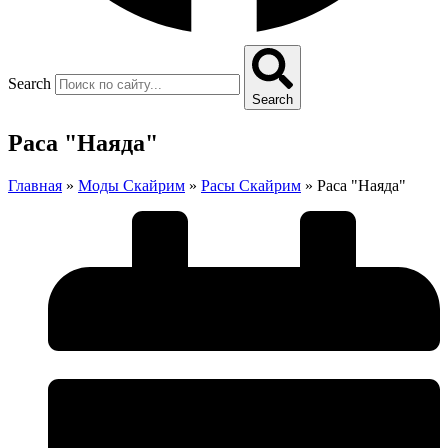
Search
Search
Раса "Наяда"
Главная
»
Моды Скайрим
»
Расы Скайрим
»
Раса "Наяда"