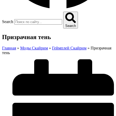
Search
Search
Призрачная тень
Главная
»
Моды Скайрим
»
Геймплей Скайрим
»
Призрачная
тень