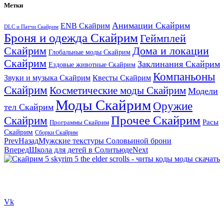
Метки
Анимации Скайрим
ENB Скайрим
DLC и Патчи Скайрим
Броня и одежда Скайрим
Геймплей
Скайрим
Дома и локации
Глобальные моды Скайрим
Скайрим
Заклинания Скайрим
Ездовые животные Скайрим
Компаньоны
Звуки и музыка Скайрим
Квесты Скайрим
Скайрим
Косметические моды Скайрим
Модели
Моды Скайрим
Оружие
тел Скайрим
Прочее Скайрим
Скайрим
Расы
Программы Скайрим
Скайрим
Сборки Скайрим
Prev
Назад
Мужские текстуры Соловьиной брони
Вперед
Школа для детей в Солитьюде
Next
Сайт посвящен игре Скайрим 5 Skyrim 5 The Elder Scrolls и на
нем вы всегда сможете читы коды моды
Vk