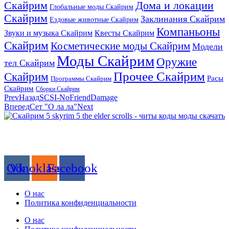
Скайрим
Дома и локации
Глобальные моды Скайрим
Скайрим
Заклинания Скайрим
Ездовые животные Скайрим
Компаньоны
Звуки и музыка Скайрим
Квесты Скайрим
Скайрим
Косметические моды Скайрим
Модели
Моды Скайрим
Оружие
тел Скайрим
Прочее Скайрим
Скайрим
Расы
Программы Скайрим
Скайрим
Сборки Скайрим
Prev
Назад
SCSI-NoFriendDamage
Вперед
Сет "О ла ла"
Next
Сайт посвящен игре Скайрим 5 Skyrim 5 The Elder Scrolls и на
нем вы всегда сможете читы коды моды
Odnoklassniki
Vk
Facebook
О нас
Политика конфиденциальности
О нас