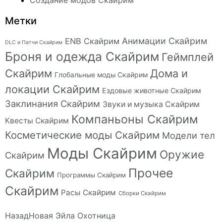
Создание модов Скайрим
Метки
Анимации Скайрим
ENB Скайрим
DLC и Патчи Скайрим
Броня и одежда Скайрим
Геймплей
Скайрим
Дома и
Глобальные моды Скайрим
локации Скайрим
Ездовые животные Скайрим
Заклинания Скайрим
Звуки и музыка Скайрим
Компаньоны Скайрим
Квесты Скайрим
Косметические моды Скайрим
Модели тел
Моды Скайрим
Оружие
Скайрим
Прочее
Скайрим
Программы Скайрим
Скайрим
Расы Скайрим
Сборки Скайрим
Назад
Новая Эйла Охотница