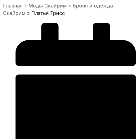
Главная
»
Моды Скайрим
»
Броня и одежда
Скайрим
»
Платья Трисс