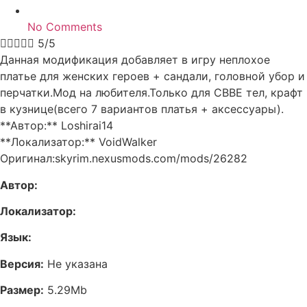
No Comments





5/5
Данная модификация добавляет в игру неплохое
платье для женских героев + сандали, головной убор и
перчатки.Мод на любителя.Только для CBBE тел, крафт
в кузнице(всего 7 вариантов платья + аксессуары).
**Автор:** Loshirai14
**Локализатор:** VoidWalker
Оригинал:skyrim.nexusmods.com/mods/26282
Автор:
Локализатор:
Язык:
Версия:
Не указана
Размер:
5.29Mb