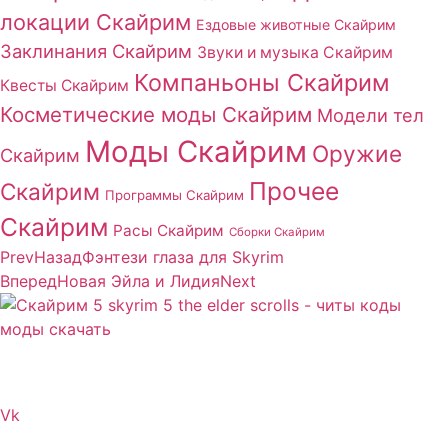
локации Скайрим
Ездовые животные Скайрим
Заклинания Скайрим
Звуки и музыка Скайрим
Компаньоны Скайрим
Квесты Скайрим
Косметические моды Скайрим
Модели тел
Моды Скайрим
Оружие
Скайрим
Прочее
Скайрим
Программы Скайрим
Скайрим
Расы Скайрим
Сборки Скайрим
Prev
Назад
Фэнтези глаза для Skyrim
Вперед
Новая Эйла и Лидия
Next
Сайт посвящен игре Скайрим 5 Skyrim 5 The Elder
Scrolls и на нем вы всегда сможете читы коды моды
Vk