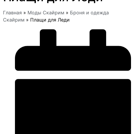
Главная
»
Моды Скайрим
»
Броня и одежда
Скайрим
»
Плащи для Леди