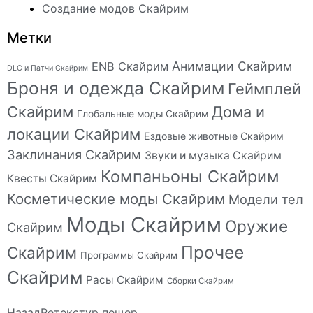
Создание модов Скайрим
Метки
Анимации Скайрим
ENB Скайрим
DLC и Патчи Скайрим
Броня и одежда Скайрим
Геймплей
Скайрим
Дома и
Глобальные моды Скайрим
локации Скайрим
Ездовые животные Скайрим
Заклинания Скайрим
Звуки и музыка Скайрим
Компаньоны Скайрим
Квесты Скайрим
Косметические моды Скайрим
Модели тел
Моды Скайрим
Оружие
Скайрим
Прочее
Скайрим
Программы Скайрим
Скайрим
Расы Скайрим
Сборки Скайрим
Назад
Ретекстур пещер