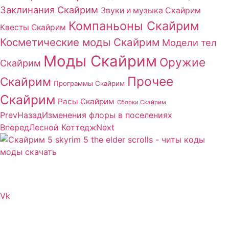
Заклинания Скайрим
Звуки и музыка Скайрим
Компаньоны Скайрим
Квесты Скайрим
Косметические моды Скайрим
Модели тел
Моды Скайрим
Оружие
Скайрим
Прочее
Скайрим
Программы Скайрим
Скайрим
Расы Скайрим
Сборки Скайрим
Prev
Назад
Изменения флоры в поселениях
Вперед
Лесной Коттедж
Next
Сайт посвящен игре Скайрим 5 Skyrim 5 The Elder
Scrolls и на нем вы всегда сможете читы коды моды
Vk