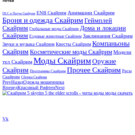
Метки
Анимации Скайрим
ENB Скайрим
DLC и Патчи Скайрим
Броня и одежда Скайрим
Геймплей
Скайрим
Дома и локации
Глобальные моды Скайрим
Скайрим
Заклинания Скайрим
Ездовые животные Скайрим
Компаньоны
Звуки и музыка Скайрим
Квесты Скайрим
Скайрим
Косметические моды Скайрим
Модели
Моды Скайрим
Оружие
тел Скайрим
Прочее Скайрим
Скайрим
Расы
Программы Скайрим
Скайрим
Сборки Скайрим
Prev
Назад
Одежда мошенника
Вперед
Красивый Рифтен
Next
Сайт посвящен игре Скайрим 5 Skyrim 5 The Elder Scrolls и на
нем вы всегда сможете читы коды моды
Vk