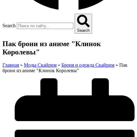
Search
Search
Пак брони из аниме "Клинок
Королевы"
Главная
»
Моды Скайрим
»
Броня и одежда Скайрим
»
Пак
брони из аниме "Клинок Королевы"