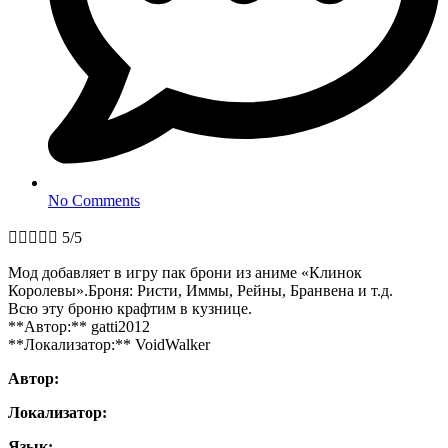
No Comments





5/5
Мод добавляет в игру пак брони из аниме «Клинок
Королевы».Броня: Ристи, Иммы, Рейны, Бранвена и т.д.
Всю эту броню крафтим в кузнице.
**Автор:** gatti2012
**Локализатор:** VoidWalker
Автор:
Локализатор:
Язык: