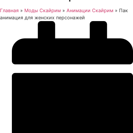
Главная
»
Моды Скайрим
»
Анимации Скайрим
»
Пак
анимация для женских персонажей