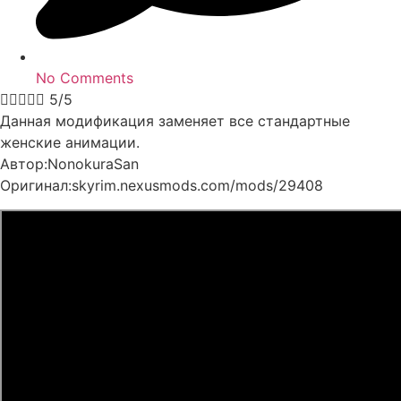
No Comments





5/5
Данная модификация заменяет все стандартные
женские анимации.
Автор:NonokuraSan
Оригинал:skyrim.nexusmods.com/mods/29408