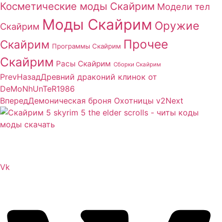
Косметические моды Скайрим
Модели тел
Моды Скайрим
Оружие
Скайрим
Прочее
Скайрим
Программы Скайрим
Скайрим
Расы Скайрим
Сборки Скайрим
Prev
Назад
Древний драконий клинок от
DeMoNhUnTeR1986
Вперед
Демоническая броня Охотницы v2
Next
Сайт посвящен игре Скайрим 5 Skyrim 5 The Elder
Scrolls и на нем вы всегда сможете читы коды моды
Vk