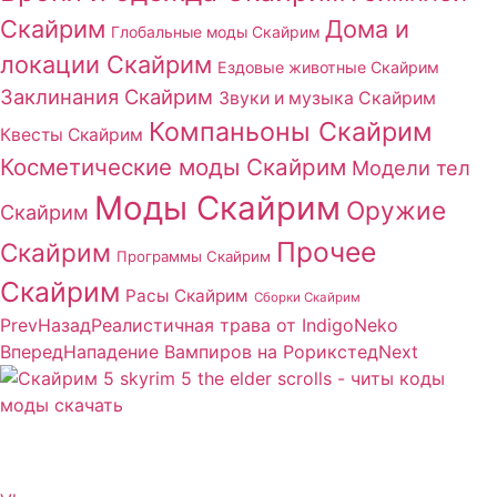
Скайрим
Дома и
Глобальные моды Скайрим
локации Скайрим
Ездовые животные Скайрим
Заклинания Скайрим
Звуки и музыка Скайрим
Компаньоны Скайрим
Квесты Скайрим
Косметические моды Скайрим
Модели тел
Моды Скайрим
Оружие
Скайрим
Прочее
Скайрим
Программы Скайрим
Скайрим
Расы Скайрим
Сборки Скайрим
Prev
Назад
Реалистичная трава от IndigoNeko
Вперед
Нападение Вампиров на Рорикстед
Next
Сайт посвящен игре Скайрим 5 Skyrim 5 The Elder
Scrolls и на нем вы всегда сможете читы коды моды