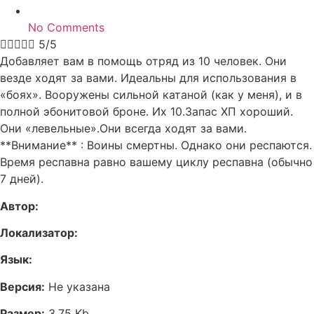
No Comments





5/5
Добавляет вам в помощь отряд из 10 человек. Они
везде ходят за вами. Идеальны для использования в
«боях». Вооружены сильной катаной (как у меня), и в
полной эбонитовой броне. Их 10.Запас ХП хороший.
Они «левельные».Они всегда ходят за вами.
**Внимание** : Воины смертны. Однако они респаются.
Время респавна равно вашему циклу респавна (обычно
7 дней).
Автор:
Локализатор:
Язык:
Версия:
Не указана
Размер:
3,75 Kb